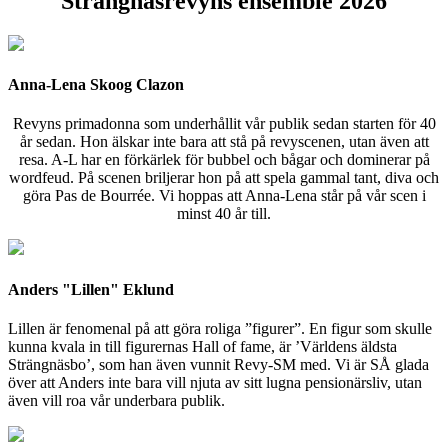
Strängnäsrevyns ensemble 2026
Anna-Lena Skoog Clazon
Revyns primadonna som underhållit vår publik sedan starten för 40
år sedan. Hon älskar inte bara att stå på revyscenen, utan även att
resa. A-L har en förkärlek för bubbel och bågar och dominerar på
wordfeud. På scenen briljerar hon på att spela gammal tant, diva och
göra Pas de Bourrée. Vi hoppas att Anna-Lena står på vår scen i
minst 40 år till.
Anders "Lillen" Eklund
Lillen är fenomenal på att göra roliga ”figurer”. En figur som skulle
kunna kvala in till figurernas Hall of fame, är ’Världens äldsta
Strängnäsbo’, som han även vunnit Revy-SM med. Vi är SÅ glada
över att Anders inte bara vill njuta av sitt lugna pensionärsliv, utan
även vill roa vår underbara publik.