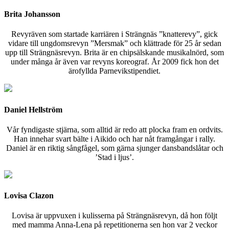
Brita Johansson
Revyräven som startade karriären i Strängnäs ”knatterevy”, gick
vidare till ungdomsrevyn ”Mersmak” och klättrade för 25 år sedan
upp till Strängnäsrevyn. Brita är en chipsälskande musikalnörd, som
under många år även var revyns koreograf. År 2009 fick hon det
ärofyllda Parnevikstipendiet.
Daniel Hellström
Vår fyndigaste stjärna, som alltid är redo att plocka fram en ordvits.
Han innehar svart bälte i Aikido och har nåt framgångar i rally.
Daniel är en riktig sångfågel, som gärna sjunger dansbandslåtar och
’Stad i ljus’.
Lovisa Clazon
Lovisa är uppvuxen i kulisserna på Strängnäsrevyn, då hon följt
med mamma Anna-Lena på repetitionerna sen hon var 2 veckor