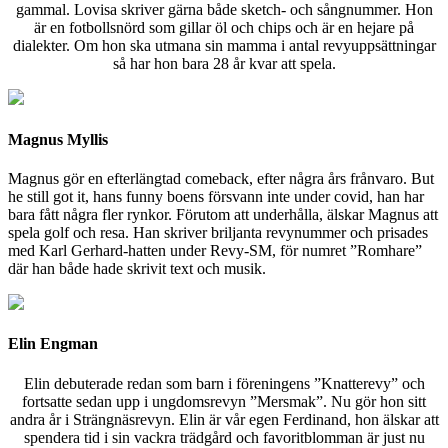
gammal. Lovisa skriver gärna både sketch- och sångnummer. Hon
är en fotbollsnörd som gillar öl och chips och är en hejare på
dialekter. Om hon ska utmana sin mamma i antal revyuppsättningar
så har hon bara 28 år kvar att spela.
Magnus Myllis
Magnus gör en efterlängtad comeback, efter några års frånvaro. But
he still got it, hans funny boens försvann inte under covid, han har
bara fått några fler rynkor. Förutom att underhålla, älskar Magnus att
spela golf och resa. Han skriver briljanta revynummer och prisades
med Karl Gerhard-hatten under Revy-SM, för numret ”Romhare”
där han både hade skrivit text och musik.
Elin Engman
Elin debuterade redan som barn i föreningens ”Knatterevy” och
fortsatte sedan upp i ungdomsrevyn ”Mersmak”. Nu gör hon sitt
andra år i Strängnäsrevyn. Elin är vår egen Ferdinand, hon älskar att
spendera tid i sin vackra trädgård och favoritblomman är just nu